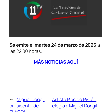
Se emite el martes 24 de marzo de 2026
a
las 22:00 horas.
MÁS NOTICIAS AQUÍ
←
Miguel Dongil
Artista Plácido Pistón
presidente de
elogia a Miguel Dongil
PLACOL
→