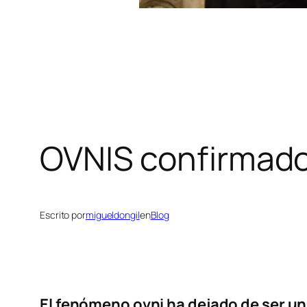
OVNIS confirmado
Escrito por
migueldongil
en
Blog
El fenómeno ovni ha dejado de ser un