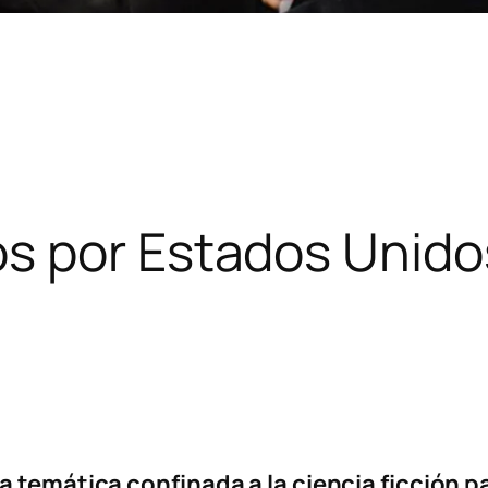
s por Estados Unido
a temática confinada a la ciencia ficción p