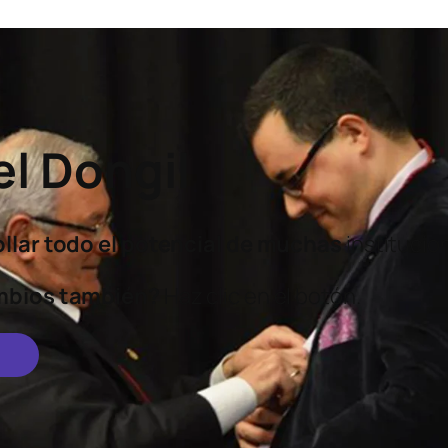
l Dongil
lar todo el potencial
de muchas
instituci
mbios también?
Haz clic en el botón.