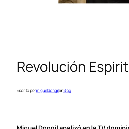
Revolución Espirit
Escrito por
migueldongil
en
Blog
Miguel Dongil analizó en la TV domini