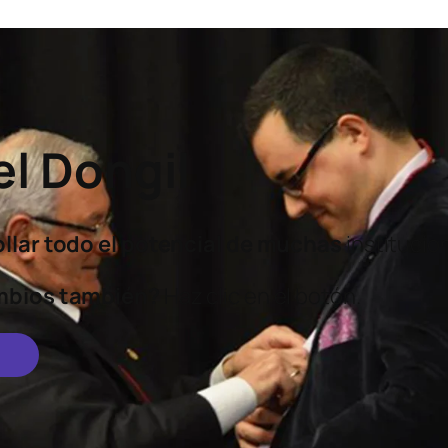
l Dongil
lar todo el potencial
de muchas
instituci
mbios también?
Haz clic en el botón.