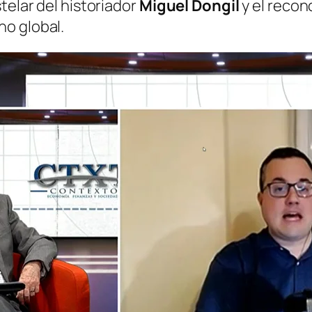
telar del historiador
Miguel Dongil
y el reco
o global.