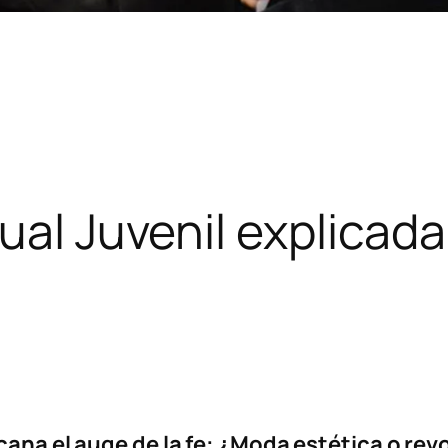
ual Juvenil explicada
cana el auge de la fe: ¿Moda estética o revo