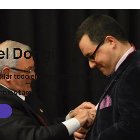
l Dongil
lar todo el potencial
de muchas
instituci
mbios también?
Haz clic en el botón.