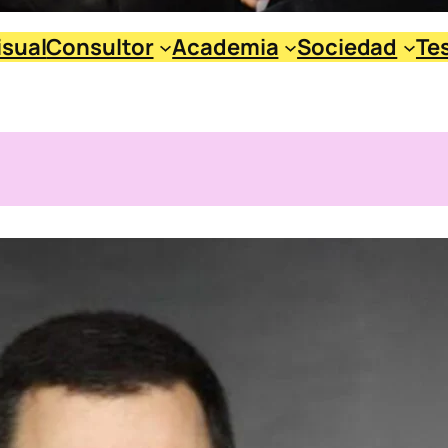
isual
Consultor
Academia
Sociedad
Te