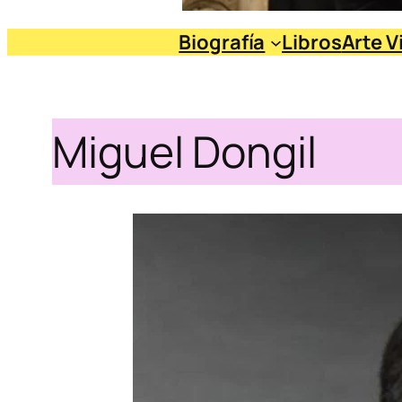
Biografía
Libros
Arte V
Miguel Dongil