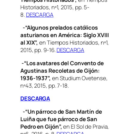
Historiados
, nº1, 2015, pp. 5-
8.
DESCARGA
-“Algunos prelados católicos
asturianos en América: Siglo XVIII
al XIX”,
en
Tiempos Historiados
, nº1,
2015, pp. 9-16.
DESCARGA
-“Los avatares del Convento de
Agustinas Recoletas de Gijón:
1936-1937”,
en
Studium Ovetense
,
nº43, 2015, pp. 7-18.
DESCARGA
-“Un párroco de San Martín de
Luiña que fue párroco de San
Pedro en Gijón”,
en
El Sol de Pravia
,
nº6, 2016, p. 8.
DESCARGA