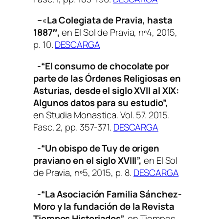
–
«
La Colegiata de Pravia, hasta
1887″,
en
El Sol de Pravia
, nº4, 2015,
p. 10.
DESCARGA
-“El consumo de chocolate por
parte de las Órdenes Religiosas en
Asturias, desde el siglo XVII al XIX:
Algunos datos para su estudio”,
en
Studia Monastica
. Vol. 57. 2015.
Fasc. 2, pp. 357-371.
DESCARGA
-“Un obispo de Tuy de origen
praviano en el siglo XVIII”,
en
El Sol
de Pravia
, nº5, 2015, p. 8.
DESCARGA
-“La Asociación Familia Sánchez-
Moro y la fundación de la Revista
Tiempos Historiados”,
en
Tiempos