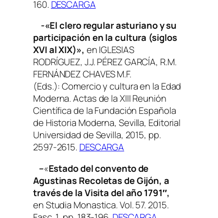
160.
DESCARGA
-«El clero regular asturiano y su
participación en la cultura (siglos
XVI al XIX)»,
en IGLESIAS
RODRÍGUEZ, J.J. PÉREZ GARCÍA, R.M.
FERNÁNDEZ CHAVES M.F.
(Eds.):
Comercio y cultura en la Edad
Moderna. Actas de la XIII Reunión
Científica de la Fundación Española
de Historia Moderna
, Sevilla, Editorial
Universidad de Sevilla, 2015, pp.
2597-2615.
DESCARGA
–
«
Estado del convento de
Agustinas Recoletas de Gijón, a
través de la Visita del año 1791″,
en
Studia Monastica
. Vol. 57. 2015.
Fasc. 1, pp. 183-196.
DESCARGA