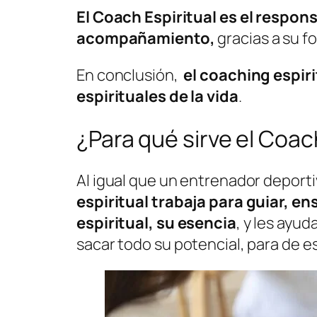
El Coach Espiritual es el respon
acompañamiento,
gracias a su f
En conclusión,
el coaching espir
espirituales de la vida
.
¿Para qué sirve el Coac
Al igual que un entrenador deport
espiritual trabaja para guiar, e
espiritual, su esencia
, y les ayud
sacar todo su potencial, para de e