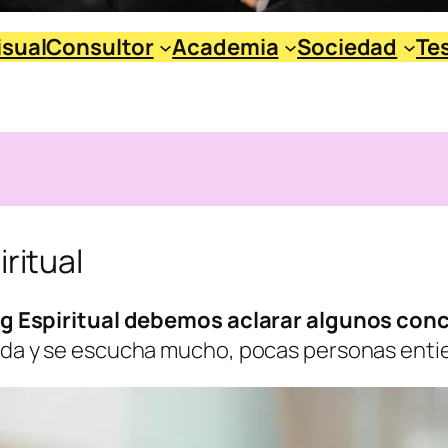
isual
Consultor
Academia
Sociedad
Te
ritual
ng Espiritual debemos aclarar algunos con
a y se escucha mucho, pocas personas entien