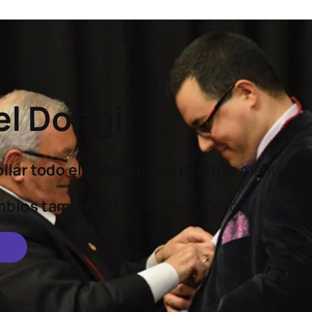
l Dongil
lar todo el potencial
de muchas
instituci
mbios también?
Haz clic en el botón.