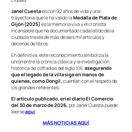
ciudad.
Janel Cuesta
es con 92 años de vida y una
trayectoria que le ha valido la
Medalla de Plata de
Gijón (2025)
es la memoria viva y el cronista
incansable que ha documentado cada latido de la
ciudad a través de más de seis mil artículos y
decenas de libros.
En definitiva, este reconocimiento simboliza la
unión entre la crónica clásica y la investigación
histórica de cofradías del siglo XXI,
asegurando
que el legado de la villa siga en manos de
quienes, como Dongil,
cuentan con el respeto de
los grandes referentes.
El artículo publicado, en el diario
El Comercio
del 30 de marzo de 2026,
por Janel Cuesta puede
leerse
aquí
MÁS NOTICIAS AQUÍ