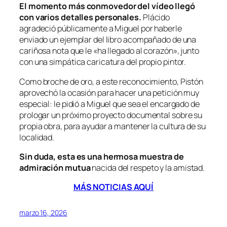
El momento más conmovedor del vídeo llegó
con varios detalles personales.
Plácido
agradeció públicamente a Miguel por haberle
enviado un ejemplar del libro acompañado de una
cariñosa nota que le «ha llegado al corazón», junto
con una simpática caricatura del propio pintor.
Como broche de oro, a este reconocimiento, Pistón
aprovechó la ocasión para hacer una petición muy
especial: le pidió a Miguel que sea el encargado de
prologar un próximo proyecto documental sobre su
propia obra, para ayudar a mantener la cultura de su
localidad.
Sin duda, esta es una hermosa muestra de
admiración mutua
nacida del respeto y la amistad.
MÁS NOTICIAS AQUÍ
marzo 16, 2026